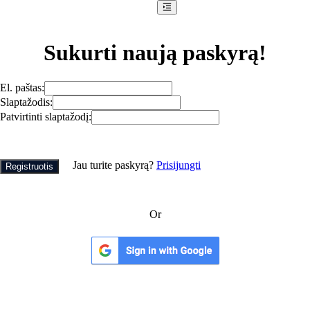
Sukurti naują paskyrą!
El. paštas
:
Slaptažodis
:
Patvirtinti slaptažodį
:
Jau turite paskyrą?
Prisijungti
Registruotis
Or