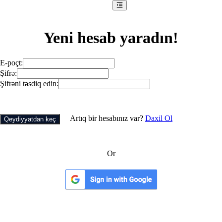
Yeni hesab yaradın!
E-poçt
:
Şifrə
:
Şifrəni təsdiq edin
:
Artıq bir hesabınız var?
Daxil Ol
Qeydiyyatdan keç
Or